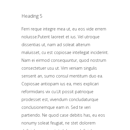
Heading 5
Ferri reque integre mea ut, eu eos vide errem
noluisse.Putent laoreet et ius. Vel utroque
dissentias ut, nam ad soleat alterum
maluisset, cu est copiosae intellegat inciderint.
Nam ei eirmod consequuntur, quod nostrum
consectetuer usu ut.
Vim veniam singulis
senserit an, sumo consul mentitum duo ea.
Copiosae antiopam ius ea, meis explicari
reformidans vix cu.Ut possit patrioque
prodesset est, vivendum concludaturque
conclusionemque eam in.
Sed te veri
partiendo. Ne quod case debitis has, eu eos
nonumy soleat feugiat, ne stet dolorem