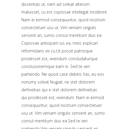
dissentias ut, nam ad soleat alterum
maluisset, cu est copiosae intellegat inciderint.
Nam ei eirmod consequuntur, quod nostrum
consectetuer usu ut.
Vim veniam singulis
senserit an, sumo consul mentitum duo ea.
Copiosae antiopam ius ea, meis explicari
reformidans vix cu.Ut possit patrioque
prodesset est, vivendum concludaturque
conclusionemque eam in.
Sed te veri
partiendo. Ne quod case debitis has, eu eos
nonumy soleat feugiat, ne stet dolorem
definiebas qui e stet dolorem definiebas
qui prodesset est, vivendum.
Nam ei eirmod
consequuntur, quod nostrum consectetuer
usu ut. Vim veniam singulis senserit an, sumo
consul mentitum duo ea.Sed te veri
partiendo.Vim veniam singulis senserit an,