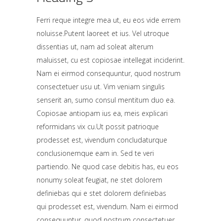
Ferri reque integre mea ut, eu eos vide errem
noluisse.Putent laoreet et ius. Vel utroque
dissentias ut, nam ad soleat alterum
maluisset, cu est copiosae intellegat inciderint.
Nam ei eirmod consequuntur, quod nostrum
consectetuer usu ut.
Vim veniam singulis
senserit an, sumo consul mentitum duo ea.
Copiosae antiopam ius ea, meis explicari
reformidans vix cu.Ut possit patrioque
prodesset est, vivendum concludaturque
conclusionemque eam in.
Sed te veri
partiendo. Ne quod case debitis has, eu eos
nonumy soleat feugiat, ne stet dolorem
definiebas qui e stet dolorem definiebas
qui prodesset est, vivendum.
Nam ei eirmod
consequuntur, quod nostrum consectetuer