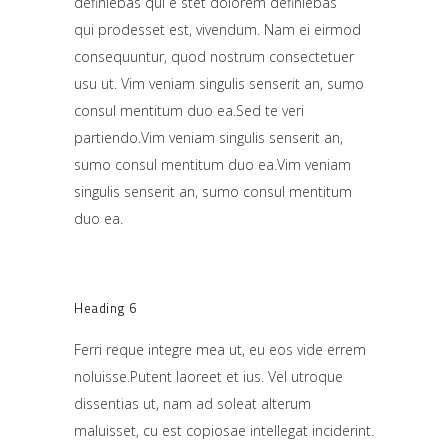
definiebas qui e stet dolorem definiebas
qui prodesset est, vivendum.
Nam ei eirmod
consequuntur, quod nostrum consectetuer
usu ut. Vim veniam singulis senserit an, sumo
consul mentitum duo ea.Sed te veri
partiendo.Vim veniam singulis senserit an,
sumo consul mentitum duo ea.Vim veniam
singulis senserit an, sumo consul mentitum
duo ea.
Heading 6
Ferri reque integre mea ut, eu eos vide errem
noluisse.Putent laoreet et ius. Vel utroque
dissentias ut, nam ad soleat alterum
maluisset, cu est copiosae intellegat inciderint.