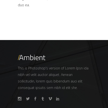
duo ea.
This is Photoshop's version of Lorem Ipsn ida
nibh vel velit auctor aliquet. Aenean
sollicitudin, lorem quis bibendum auci elit
consequat ipsutis sem nibh id elit she.